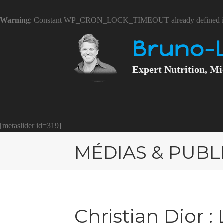
Warning
: Constant WP_CRON_LOCK_TIMEOUT already defined 
Bruno-
Expert Nutrition, Mi
[metaslider id=319]
MÉDIAS & PUBL
Christian Dior 