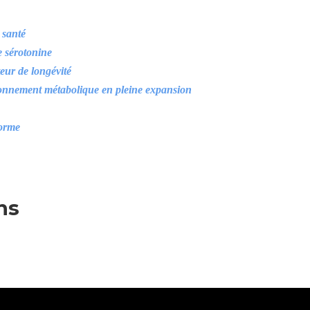
 santé
e sérotonine
eur de longévité
ionnement métabolique en pleine expansion
forme
ns