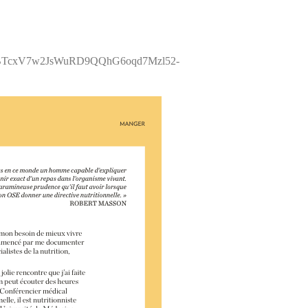
tovrBTcxV7w2JsWuRD9QQhG6oqd7Mzl52-