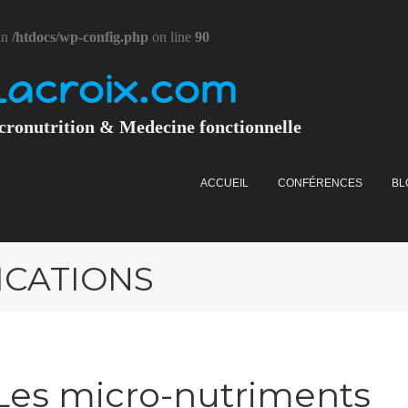
in
/htdocs/wp-config.php
on line
90
Lacroix.com
cronutrition & Medecine fonctionnelle
ACCUEIL
CONFÉRENCES
BL
ICATIONS
: Les micro-nutriments