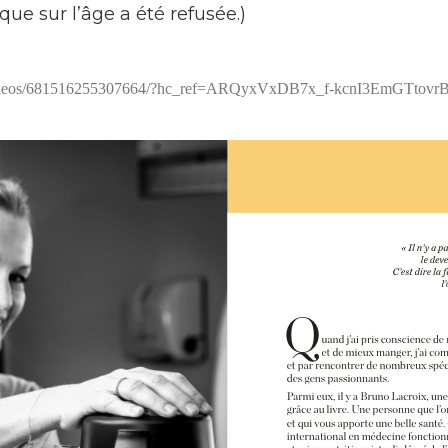
que sur l’âge a été refusée.)
06/videos/681516255307664/?hc_ref=ARQyxVxDB7x_f-kcnI3EmGT