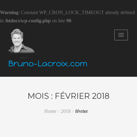
Warning
: Constant WP_CRON_LOCK_TIMEOUT already defined
in
/htdocs/wp-config.php
on line
90
Bruno-Lacroix.com
MOIS :
FÉVRIER 2018
Home
2018
février