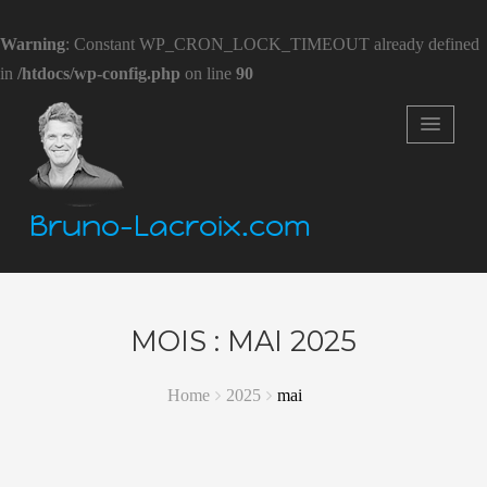
Warning
: Constant WP_CRON_LOCK_TIMEOUT already defined
in
/htdocs/wp-config.php
on line
90
Bruno-Lacroix.com
MOIS :
MAI 2025
Home
2025
mai