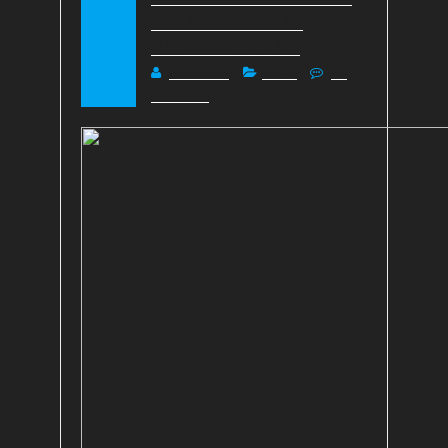
LE DOMAINE DU
VIEILLISSEMENT
nutriadmin
Divers
No
Comments