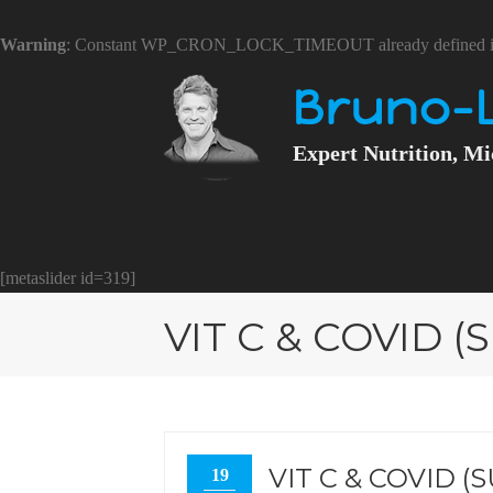
Warning
: Constant WP_CRON_LOCK_TIMEOUT already defined 
Bruno-
Expert Nutrition, Mi
[metaslider id=319]
VIT C & COVID (
VIT C & COVID (S
19