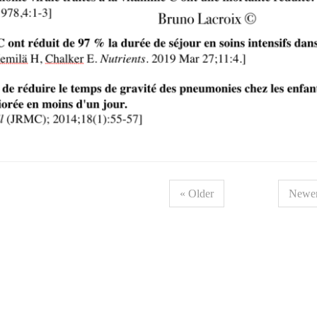
« Older
Newer