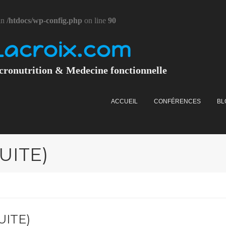
in
/htdocs/wp-config.php
on line
90
Lacroix.com
cronutrition & Medecine fonctionnelle
ACCUEIL
CONFÉRENCES
BL
SUITE)
UITE)