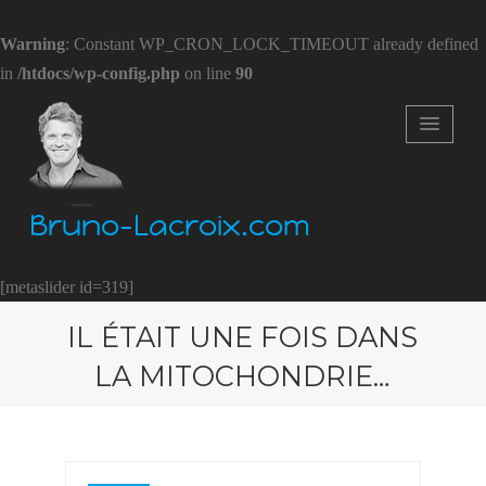
Warning
: Constant WP_CRON_LOCK_TIMEOUT already defined
in
/htdocs/wp-config.php
on line
90
Bruno-Lacroix.com
[metaslider id=319]
IL ÉTAIT UNE FOIS DANS
LA MITOCHONDRIE…