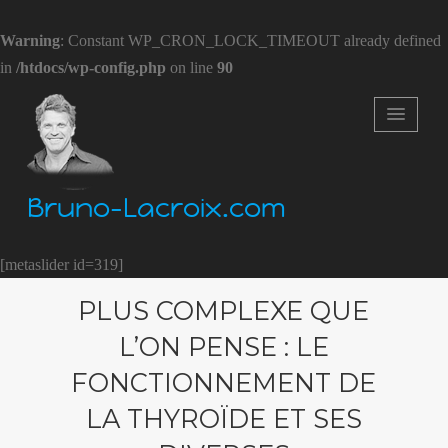
Warning
: Constant WP_CRON_LOCK_TIMEOUT already defined
in
/htdocs/wp-config.php
on line
90
Bruno-Lacroix.com
[metaslider id=319]
PLUS COMPLEXE QUE
L’ON PENSE : LE
FONCTIONNEMENT DE
LA THYROÏDE ET SES