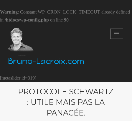
Warning
: Constant WP_CRON_LOCK_TIMEOUT already defined
in
/htdocs/wp-config.php
on line
90
Bruno-Lacroix.com
[metaslider id=319]
PROTOCOLE SCHWARTZ
: UTILE MAIS PAS LA
PANACÉE.