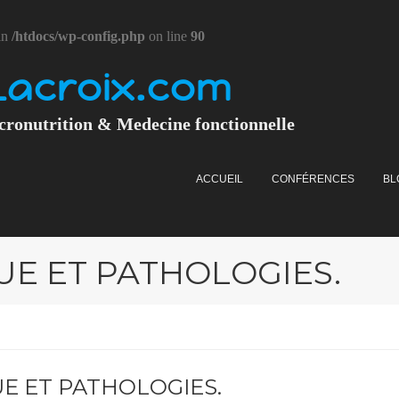
in
/htdocs/wp-config.php
on line
90
Lacroix.com
cronutrition & Medecine fonctionnelle
ACCUEIL
CONFÉRENCES
BL
E ET PATHOLOGIES.
E ET PATHOLOGIES.