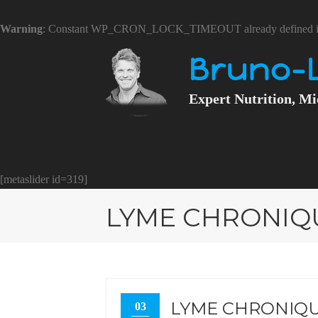
Warning
: Constant WP_CRON_LOCK_TIMEOUT already defined 
Bruno-
Expert Nutrition, Mi
[metaslider id=319]
LYME CHRONIQU
LYME CHRONIQU
03