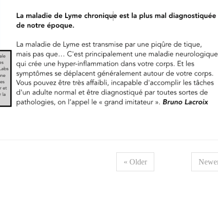
« Older
Newer