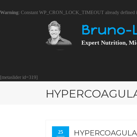
Warning
: Constant WP_CRON_LOCK_TIMEOUT already defined 
Bruno-
Expert Nutrition, Mi
[metaslider id=319]
HYPERCOAGUL
HYPERCOAGULA
25