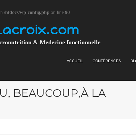
in
/htdocs/wp-config.php
on line
90
Lacroix.com
cronutrition & Medecine fonctionnelle
ACCUEIL
CONFÉRENCES
BL
U, BEAUCOUP,À LA