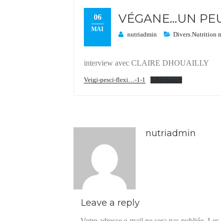
VÉGANE…UN PEU,
06
MAI
nutriadmin
Divers
,
Nutrition 
interview avec CLAIRE DHOUAILLY
Veigi-pesci-flexi…-1-1
Télécharger
nutriadmin
Leave a reply
Votre adresse e-mail ne sera pas publiée.
Les 