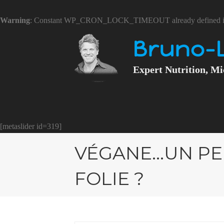
Warning
: Constant WP_CRON_LOCK_TIMEOUT already defined 
Bruno-
Expert Nutrition, Mi
[metaslider id=319]
VÉGANE…UN PE
FOLIE ?