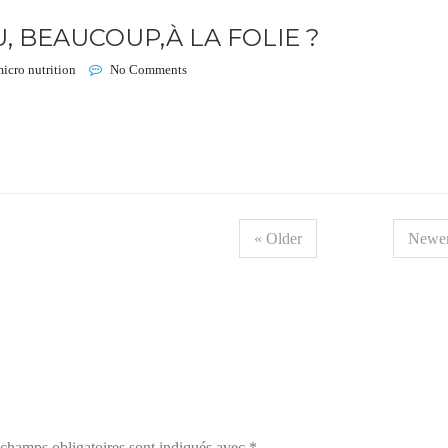
 BEAUCOUP,À LA FOLIE ?
micro nutrition
No Comments
« Older
Newer
champs obligatoires sont indiqués avec
*