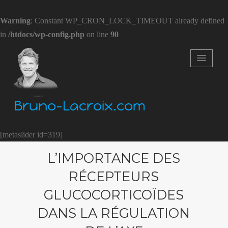
Warning
: Constant WP_CRON_LOCK_TIMEOUT already defined
in
/htdocs/wp-config.php
on line
90
Bruno-Lacroix.com
[metaslider id=319]
L’IMPORTANCE DES
RÉCEPTEURS
GLUCOCORTICOÏDES
DANS LA RÉGULATION