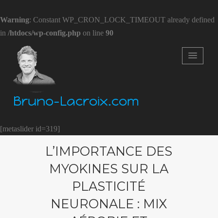
Warning
: Constant WP_CRON_LOCK_TIMEOUT already defined
in
/htdocs/wp-config.php
on line
90
Bruno-Lacroix.com
[metaslider id=319]
L’IMPORTANCE DES
MYOKINES SUR LA
PLASTICITÉ
NEURONALE : MIX