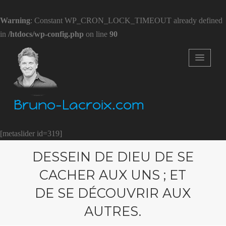
Warning
: Constant WP_CRON_LOCK_TIMEOUT already defined
in
/htdocs/wp-config.php
on line
90
Bruno-Lacroix.com
[metaslider id=319]
DESSEIN DE DIEU DE SE
CACHER AUX UNS ; ET
DE SE DÉCOUVRIR AUX
AUTRES.