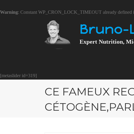
Warning
: Constant WP_CRON_LOCK_TIMEOUT already defined 
Bruno-
Expert Nutrition, Mi
[metaslider id=319]
CE FAMEUX RE
CÉTOGÈNE,PARL