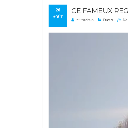
CE FAMEUX REG
26
AOÛT
nutriadmin
Divers
No