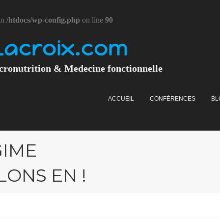
in
/htdocs/wp-config.php
on line
90
Lacroix.com
cronutrition & Medecine fonctionnelle
ACCUEIL
CONFÉRENCES
BL
GIME
ONS EN !