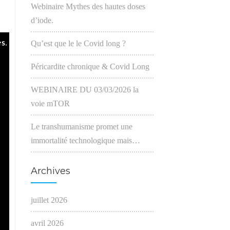
Webinaire Mythes des hautes doses
d’iode.
Qu’est que le le Covid long ?
Péricardite chronique & Covid Long
WEBINAIRE DU 03/03/2026 la
voie mTOR
Le transhumanisme promet une
immortalité technologique mais…
Archives
juillet 2026
avril 2026