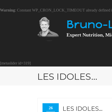
Warning
: Constant WP_CRON_LOCK_TIMEOUT already defined 
Bruno-
Expert Nutrition, Mi
[metaslider id=319]
LES IDOLES…
LES IDOLES…
26