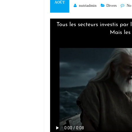
AOÛT
nutriadmin
Divers
No