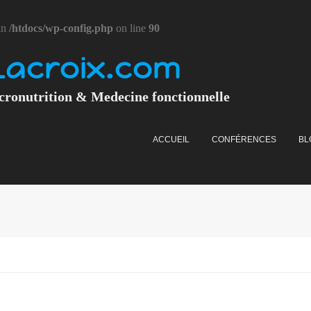
in
/htdocs/wp-config.php
on line
90
Lacroix.com
cronutrition & Medecine fonctionnelle
ACCUEIL
CONFÉRENCES
BL