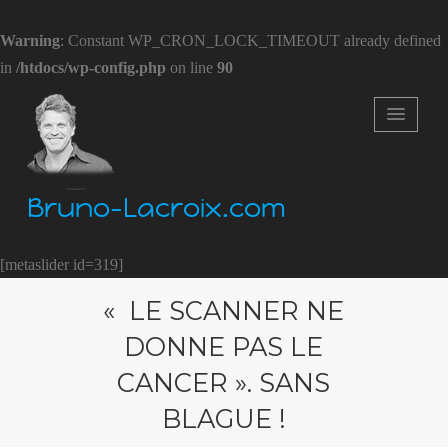
Warning
: Constant WP_CRON_LOCK_TIMEOUT already defined
in
/htdocs/wp-config.php
on line
90
Bruno-Lacroix.com
[metaslider id=319]
« LE SCANNER NE
DONNE PAS LE
CANCER ». SANS
BLAGUE !