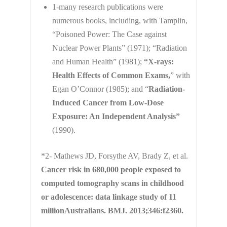
1-many research publications were
numerous books, including, with Tamplin,
“Poisoned Power: The Case against
Nuclear Power Plants” (1971); “Radiation
and Human Health” (1981);
“X-rays:
Health Effects of Common Exams,
” with
Egan O’Connor (1985); and “
Radiation-
Induced Cancer from Low-Dose
Exposure: An Independent Analysis”
(1990).
*2- Mathews JD, Forsythe AV, Brady Z, et al.
Cancer risk in 680,000 people exposed to
computed tomography scans in childhood
or adolescence: data linkage study of 11
millionAustralians. BMJ. 2013;346:f2360.