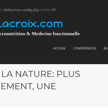
in
/htdocs/wp-config.php
on line
90
Lacroix.com
cronutrition & Medecine fonctionnelle
ACCUEIL
CONFÉRENCES
BL
LA NATURE: PLUS
NEMENT, UNE