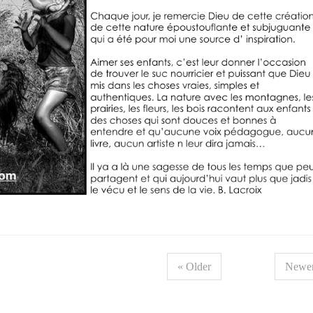
« Older
Newer