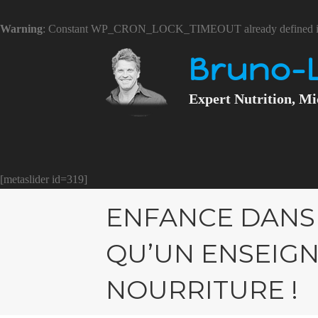
Warning
: Constant WP_CRON_LOCK_TIMEOUT already defined 
Bruno-
Expert Nutrition, Mi
[metaslider id=319]
ENFANCE DANS 
QU’UN ENSEIG
NOURRITURE !