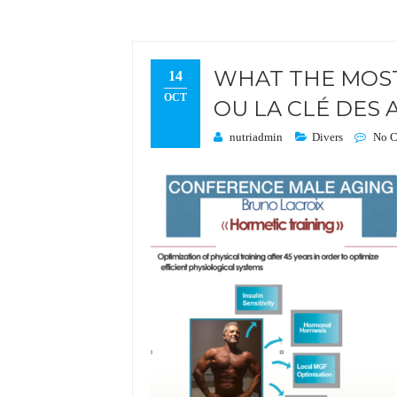
WHAT THE MOST
14
OCT
OU LA CLÉ DES
nutriadmin
Divers
No 