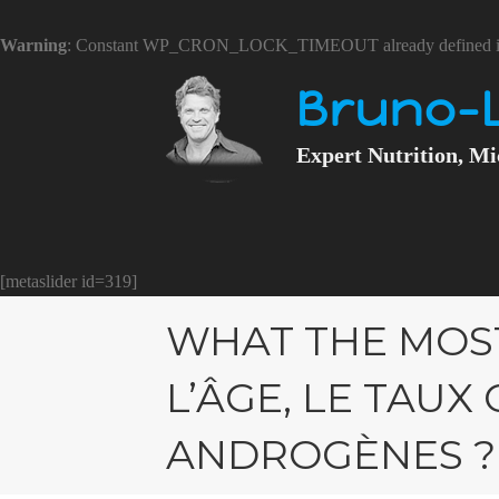
Warning
: Constant WP_CRON_LOCK_TIMEOUT already defined 
Bruno-
Expert Nutrition, Mi
[metaslider id=319]
WHAT THE MOS
L’ÂGE, LE TAUX
ANDROGÈNES ?