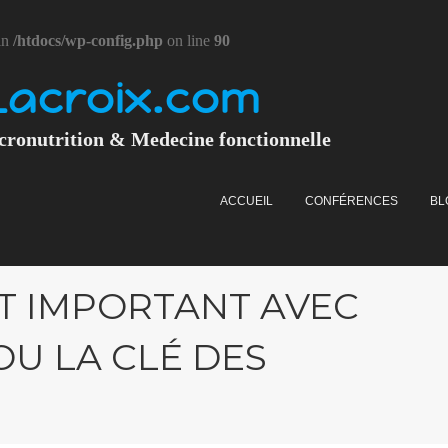
in
/htdocs/wp-config.php
on line
90
Lacroix.com
cronutrition & Medecine fonctionnelle
ACCUEIL
CONFÉRENCES
BL
T IMPORTANT AVEC
 OU LA CLÉ DES