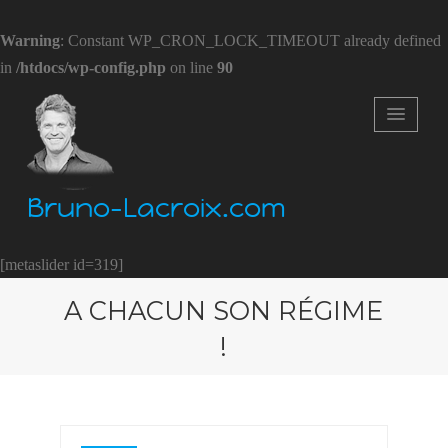
Warning
: Constant WP_CRON_LOCK_TIMEOUT already defined
in
/htdocs/wp-config.php
on line
90
Bruno-Lacroix.com
[metaslider id=319]
A CHACUN SON RÉGIME
!