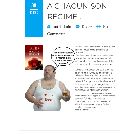
A CHACUN SON
30
DÉC
RÉGIME !
nutriadmin
Divers
No
Comments