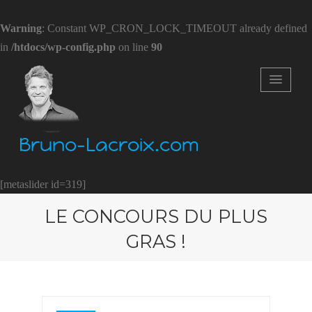
Warning
: Constant WP_CRON_LOCK_TIMEOUT already defined
in
/htdocs/wp-config.php
on line
90
Bruno-Lacroix.com
[metaslider id=319]
LE CONCOURS DU PLUS
GRAS !