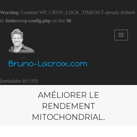
Warning
: Constant WP_CRON_LOCK_TIMEOUT already defined
in
/htdocs/wp-config.php
on line
90
Bruno-Lacroix.com
[metaslider id=319]
AMÉLIORER LE
RENDEMENT
MITOCHONDRIAL.