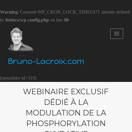
Warning
: Constant WP_CRON_LOCK_TIMEOUT already defined
in
/htdocs/wp-config.php
on line
90
Bruno-Lacroix.com
[metaslider id=319]
WEBINAIRE EXCLUSIF
DÉDIÉ À LA
MODULATION DE LA
PHOSPHORYLATION