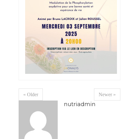
« Older
Newer »
nutriadmin